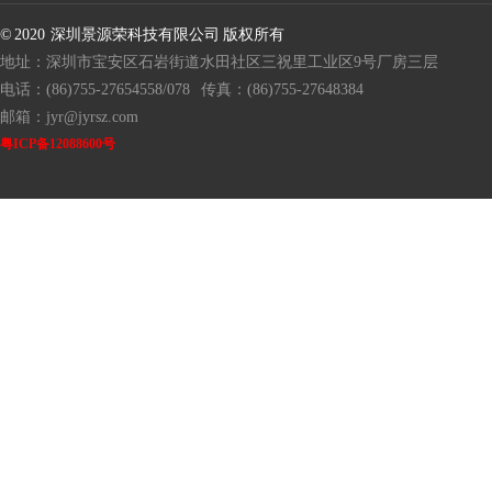
© 2020 深圳景源荣科技有限公司 版权所有
地址：深圳市宝安区石岩街道水田社区三祝里工业区9号厂房三层
电话：(86)755-27654558/078
传真：(86)755-27648384
邮箱：jyr@jyrsz.com
粤ICP备12088600号