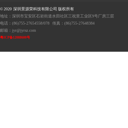
© 2020 深圳景源荣科技有限公司 版权所有
地址：深圳市宝安区石岩街道水田社区三祝里工业区9号厂房三层
电话：(86)755-27654558/078
传真：(86)755-27648384
邮箱：jyr@jyrsz.com
粤ICP备12088600号