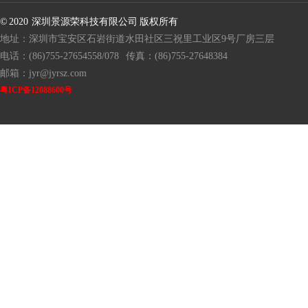
© 2020 深圳景源荣科技有限公司 版权所有
地址：深圳市宝安区石岩街道水田社区三祝里工业区9号厂房三层
电话：(86)755-27654558/078
传真：(86)755-27648384
邮箱：jyr@jyrsz.com
粤ICP备12088600号