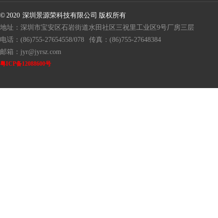
© 2020 深圳景源荣科技有限公司 版权所有
地址：深圳市宝安区石岩街道水田社区三祝里工业区9号厂房三层
电话：(86)755-27654558/078
传真：(86)755-27648384
邮箱：jyr@jyrsz.com
粤ICP备12088600号