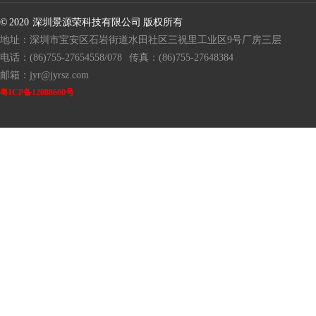
© 2020 深圳景源荣科技有限公司 版权所有
地址：深圳市宝安区石岩街道水田社区三祝里工业区9号厂房三层
电话：(86)755-27654558/078
传真：(86)755-27648384
邮箱：jyr@jyrsz.com
粤ICP备12088600号